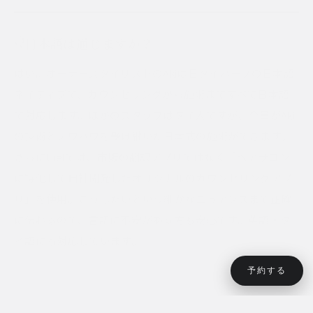
日本語は通じますか？
はい。オーナースタイリストのAkiは日タイハーフの日本語
ネイティブで、カウンセリングから施術まですべて日本語
で対応します。ほかのスタッフはタイ人ですが、全員がAki
の技術とノウハウを受け継いだ日本式の施術ができます。
さらにCielでは、市販の翻訳アプリではなく「ヘアサロン
に特化して自社開発したオリジナルのカウンセリングアプ
リ」を使用。こうしたいという細かなニュアンスまで正確
に伝わるので、言語に不安がある方も安心です。英語・タ
イ語にも対応しています。
予約する