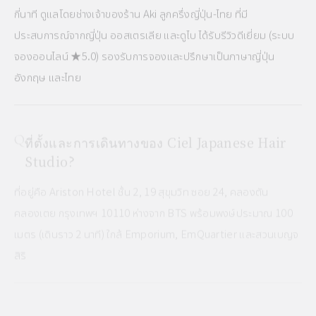
กี่นาที ดูแลโดยช่างเจ้าของร้าน Aki ลูกครึ่งญี่ปุ่น-ไทย ที่มี
ประสบการณ์จากญี่ปุ่น ออสเตรเลีย และดูไบ ได้รับรีวิวดีเยี่ยม (ระบบ
จองออนไลน์ ★5.0) รองรับการจองและปรึกษาเป็นภาษาญี่ปุ่น
อังกฤษ และไทย
ที่ตั้งและการเดินทางของ Ciel Japanese Hair
Studio?
ที่อยู่คือ Ariston Hotel ชั้น 2, 19 สุขุมวิท ซอย 24, คลองตัน
คลองเตย กรุงเทพฯ 10110 ห่างจาก BTS พร้อมพงษ์ประมาณ 100
เมตร (เดินราว 2 นาที) ใกล้ Emporium, EmQuartier และสวนเบญจ
สิริ
สื่อสารภาษาญี่ปุ่นได้ไหม?