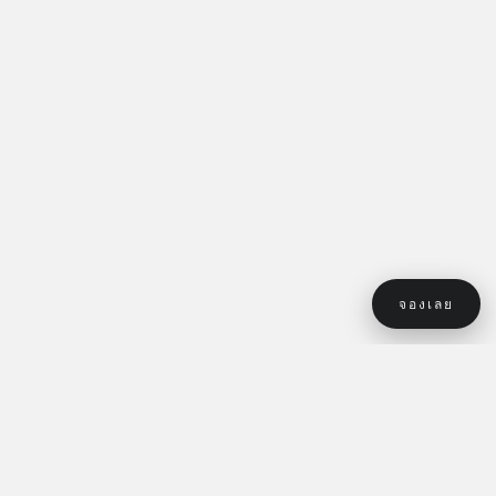
ได้ค่ะ ช่างเจ้าของร้าน Aki เป็นเจ้าของภาษาญี่ปุ่น (ลูกครึ่งญี่ปุ่น-ไทย)
ดูแลตั้งแต่การปรึกษาจนถึงการทำผมเป็นภาษาญี่ปุ่นได้ทั้งหมด ช่าง
คนอื่นเป็นคนไทย แต่ทุกคนทำงานสไตล์ญี่ปุ่นโดยได้รับการถ่ายทอด
เทคนิคและองค์ความรู้จาก Aki นอกจากนี้ Ciel ยังใช้แอปให้คำปรึกษา
ที่พัฒนาขึ้นเองโดยเฉพาะสำหรับร้านทำผม (ไม่ใช่แอปแปลภาษาทั่วไป)
จึงสื่อสารรายละเอียดและความต้องการได้อย่างแม่นยำ รองรับทั้ง
ภาษาอังกฤษและไทย สบายใจได้แม้กังวลเรื่องภาษา
จองเลย