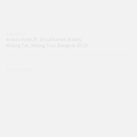
ADDRESS
Ariston Hotel 2F, 19 Sukhumvit 24 Alley,
Khlong Tan, Khlong Toei, Bangkok 10110
TEL
092-692-3578
EMAIL
ciel.hair@icloud.com